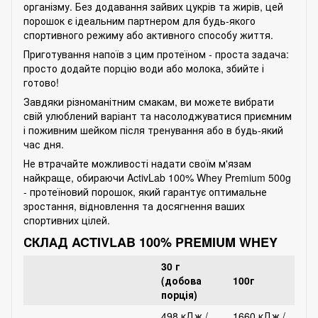
організму. Без додавання зайвих цукрів та жирів, цей
порошок є ідеальним партнером для будь-якого
спортивного режиму або активного способу життя.
Приготування напоїв з цим протеїном - проста задача:
просто додайте порцію води або молока, збийте і
готово!
Завдяки різноманітним смакам, ви можете вибрати
свій улюблений варіант та насолоджуватися приємним
і поживним шейком після тренування або в будь-який
час дня.
Не втрачайте можливості надати своїм м'язам
найкраще, обираючи ActivLab 100% Whey Premium 500g
- протеїновий порошок, який гарантує оптимальне
зростання, відновлення та досягнення ваших
спортивних цілей.
СКЛАД ACTIVLAB 100% PREMIUM WHEY
30 г
(добова
100г
порція)
498 кДж /
1660 кДж /