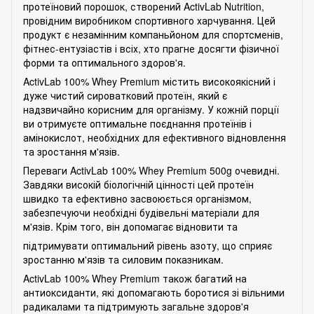
протеїновий порошок, створений ActivLab Nutrition,
провідним виробником спортивного харчування. Цей
продукт є незамінним компаньйоном для спортсменів,
фітнес-ентузіастів і всіх, хто прагне досягти фізичної
форми та оптимального здоров'я.
ActivLab 100% Whey Premium містить високоякісний і
дуже чистий сироватковий протеїн, який є
надзвичайно корисним для організму. У кожній порції
ви отримуєте оптимальне поєднання протеїнів і
амінокислот, необхідних для ефективного відновлення
та зростання м'язів.
Переваги ActivLab 100% Whey Premium 500g очевидні.
Завдяки високій біологічній цінності цей протеїн
швидко та ефективно засвоюється організмом,
забезпечуючи необхідні будівельні матеріали для
м'язів. Крім того, він допомагає відновити та
підтримувати оптимальний рівень азоту, що сприяє
зростанню м'язів та силовим показникам.
ActivLab 100% Whey Premium також багатий на
антиоксиданти, які допомагають боротися зі вільними
радикалами та підтримують загальне здоров'я