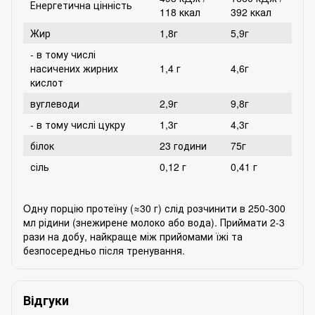
Енергетична цінність
118 ккал
392 ккал
Жир
1,8г
5,9г
- в тому числі
насичених жирних
1,4 г
4,6г
кислот
вуглеводи
2,9г
9,8г
- в тому числі цукру
1,3г
4,3г
білок
23 години
75г
сіль
0,12 г
0,41 г
Oдну порцію протеїну (≈30 г) слід розчинити в 250-300
мл рідини (знежирене молоко або вода). Приймати 2-3
рази на добу, найкраще між прийомами їжі та
безпосередньо після тренування.
Відгуки