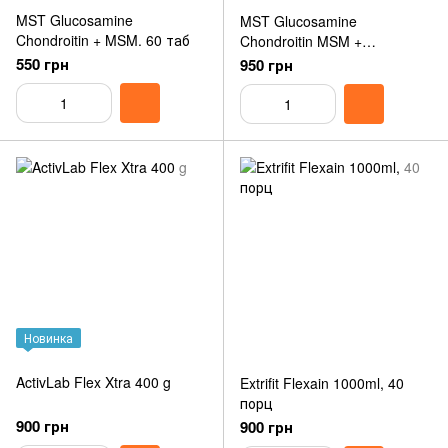
MST Glucosamine
MST Glucosamine
Chondroitin + MSM. 60 таб
Chondroitin MSM +
Hyaluronic Acid 90 pills
550 грн
950 грн
Новинка
ActivLab Flex Xtra 400 g
Extrifit Flexain 1000ml, 40
порц
900 грн
900 грн