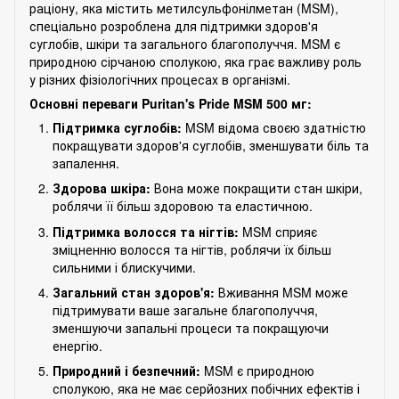
раціону, яка містить метилсульфонілметан (MSM),
спеціально розроблена для підтримки здоров'я
суглобів, шкіри та загального благополуччя. MSM є
природною сірчаною сполукою, яка грає важливу роль
у різних фізіологічних процесах в організмі.
Основні переваги Puritan's Pride MSM 500 мг:
Підтримка суглобів:
MSM відома своєю здатністю
покращувати здоров'я суглобів, зменшувати біль та
запалення.
Здорова шкіра:
Вона може покращити стан шкіри,
роблячи її більш здоровою та еластичною.
Підтримка волосся та нігтів:
MSM сприяє
зміцненню волосся та нігтів, роблячи їх більш
сильними і блискучими.
Загальний стан здоров'я:
Вживання MSM може
підтримувати ваше загальне благополуччя,
зменшуючи запальні процеси та покращуючи
енергію.
Природний і безпечний:
MSM є природною
сполукою, яка не має серйозних побічних ефектів і