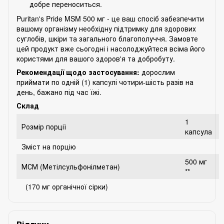
добре переноситься.
Puritan's Pride MSM 500 мг - це ваш спосіб забезпечити
вашому організму необхідну підтримку для здорових
суглобів, шкіри та загального благополуччя. Замовте
цей продукт вже сьогодні і насолоджуйтеся всіма його
користями для вашого здоров'я та добробуту.
Рекомендації щодо застосування:
дорослим
приймати по одній (1) капсулі чотири-шість разів на
день, бажано під час їжі.
Склад
1
Розмір порції
капсула
Зміст на порцію
500 мг
МСМ (Метілсульфонілметан)
**
(170 мг органічної сірки)