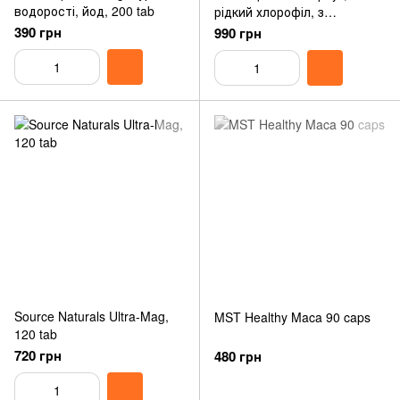
водорості, йод, 200 tab
рідкий хлорофіл, з
ароматом натуральної
390 грн
990 грн
м’яти, 473 мл, 90 serv
Source Naturals Ultra-Mag,
MST Healthy Maca 90 caps
120 tab
720 грн
480 грн