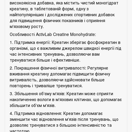
високоякісна добавка, яка містить чистий моногідрат
креатину, в таблетованій формі, одну з
найпопулярніших і досліджених спортивних добавок
для підвищення фізичних показників і сприяння
м'язовому росту.
Особливості ActivLab Creatine Monohydrate:
1. Підтримка енергії: Креатин зберігає фосфокреатин в
організмі, що є важливим джерелом швидкої енергії під
час інтенсивних тренувань, дозволяючи вам
тренуватися більше і ефективніше.
2. Покращення фізичної витривалості: Регулярне
вживання креатину допомагає підвищити фізичну
витривалість, дозволяючи здійснювати більше
повторень і триваліше тренуватися.
3. Збільшення об'єму м'язів: Креатин може сприяти
накопиченню вологи в м'язових клітинах, що допомагає
збільшити об'єм м'язів.
4. Підтримка відновлення: Креатин допомагає
зменшити час відновлення м'язів після тренувань, що
дозволяє тренуватися з більшою інтенсивністю та
частотою.