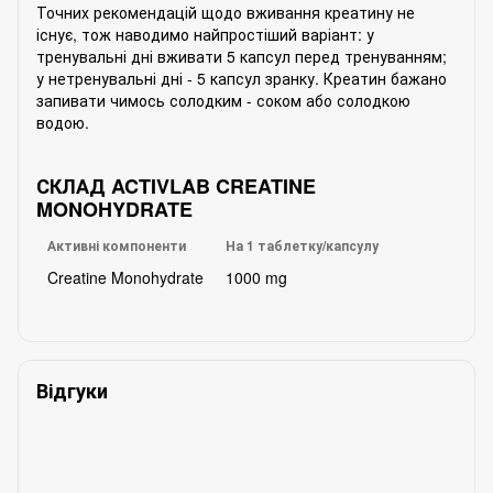
Точних рекомендацій щодо вживання креатину не
існує, тож наводимо найпростіший варіант: у
тренувальні дні вживати 5 капсул перед тренуванням;
у нетренувальні дні - 5 капсул зранку. Креатин бажано
запивати чимось солодким - соком або солодкою
водою.
СКЛАД ACTIVLAB CREATINE
MONOHYDRATE
Активні компоненти
На 1 таблетку/капсулу
Creatine Monohydrate
1000 mg
Відгуки