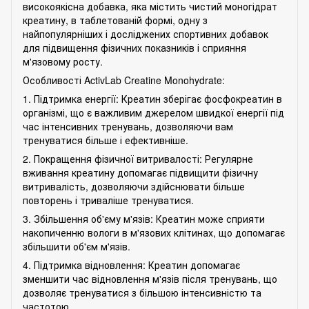
високоякісна добавка, яка містить чистий моногідрат
креатину, в таблетованій формі, одну з
найпопулярніших і досліджених спортивних добавок
для підвищення фізичних показників і сприяння
м'язовому росту.
Особливості ActivLab Creatine Monohydrate:
1. Підтримка енергії: Креатин зберігає фосфокреатин в
організмі, що є важливим джерелом швидкої енергії під
час інтенсивних тренувань, дозволяючи вам
тренуватися більше і ефективніше.
2. Покращення фізичної витривалості: Регулярне
вживання креатину допомагає підвищити фізичну
витривалість, дозволяючи здійснювати більше
повторень і триваліше тренуватися.
3. Збільшення об'єму м'язів: Креатин може сприяти
накопиченню вологи в м'язових клітинах, що допомагає
збільшити об'єм м'язів.
4. Підтримка відновлення: Креатин допомагає
зменшити час відновлення м'язів після тренувань, що
дозволяє тренуватися з більшою інтенсивністю та
частотою.