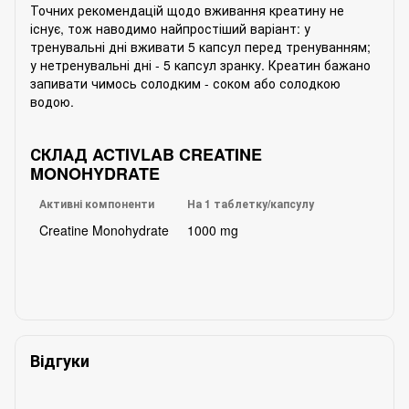
Точних рекомендацій щодо вживання креатину не
існує, тож наводимо найпростіший варіант: у
тренувальні дні вживати 5 капсул перед тренуванням;
у нетренувальні дні - 5 капсул зранку. Креатин бажано
запивати чимось солодким - соком або солодкою
водою.
СКЛАД ACTIVLAB CREATINE
MONOHYDRATE
Активні компоненти
На 1 таблетку/капсулу
Creatine Monohydrate
1000 mg
Відгуки