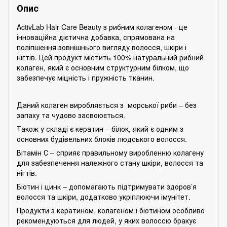
Опис
ActivLab Hair Care Beauty з рибним колагеном - це
інноваційна дієтична добавка, спрямована на
поліпшення зовнішнього вигляду волосся, шкіри і
нігтів. Цей продукт містить 100% натуральний рибний
колаген, який є основним структурним білком, що
забезпечує міцність і пружність тканин.
Даний колаген виробляється з морської риби – без
запаху та чудово засвоюється.
Також у складі є кератин – білок, який є одним з
основних будівельних блоків людського волосся.
Вітамін С – сприяє правильному виробленню колагену
для забезпечення належного стану шкіри, волосся та
нігтів.
Біотин і цинк – допомагають підтримувати здоров’я
волосся та шкіри, додатково укріплюючи імунітет.
Продукти з кератином, колагеном і біотином особливо
рекомендуються для людей, у яких волоссю бракує