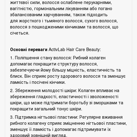
життєвої сили, волосся ослаблене перукарнями,
вагітністю, гормональним лікуванням або погано
збалансованим харчуванням, також підходить
для жорсткого і тьмяного волосся, сухого волосся,
волосся з пошкодженими кінчиками та волосся, що
січеться.
Основні переваги
ActivLab Hair Care Beauty:
1. Поліпшення стану волосся: Рибний колаген
допомагає покращити структуру волосся,
забезпечуючи йому більшу міцність, еластичність та
блиск. Він сприяє росту здорового волосся та зменшує
ламкість і посічені кінчики.
2. Збереження молодості шкіри: Колаген впливає на
збереження гладкості, еластичності і зволоженості
шкіри, що може підтримати боротьбу зі зморшками та
покращити загальний тонус шкіри.
3. Підтримка нігтьової пластини: Регулярне вживання
рибного колагену сприяє зміцненню нігтьової пластини,
зменшує її ламкість і допомагає підтримувати їх
здоровий зовнішній вигляд.