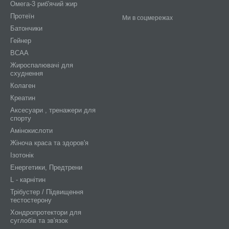
Омега-3 риб'ячий жир
Протеїн
Ми в соцмережах
Батончики
Гейнер
BCAA
Жироспалювачі для
схуднення
Колаген
Креатин
Аксесуари , тренажери для
спорту
Амінокислоти
Жіноча краса та здоров'я
Ізотонік
Енергетики, Предтрени
L - карнітин
Трібустер / Підвищення
тестостерону
Хондропротектори для
суглобів та зв'язок