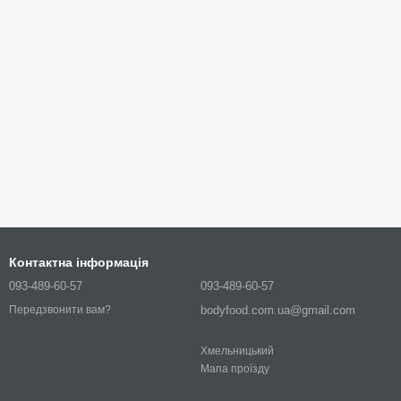
Контактна інформація
093-489-60-57
093-489-60-57
bodyfood.com.ua@gmail.com
Передзвонити вам?
Хмельницький
Мапа проїзду