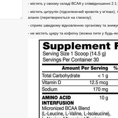
- містить у своєму складі BCAA у співвідношенні 2:1:
- містить цитрулін (підсилюючий кровотік у м'язах),
аланін (перетворюється на глюкозу);
- сприяє швидкому відновленню організму та знижує
- не містить цукру та кофеїну (можна пити у будь-як