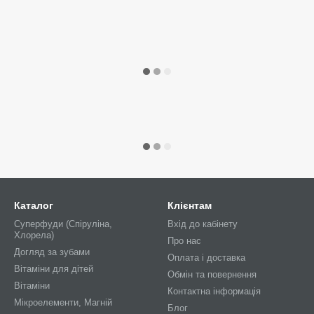
Каталог
Клієнтам
Суперфуди (Спіруліна,
Вхід до кабінету
Хлорела)
Про нас
Догляд за зубами
Оплата і доставка
Вітаміни для дітей
Обмін та повернення
Вітаміни
Контактна інформація
Мікроелементи, Магній
Блог