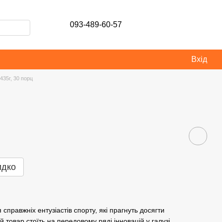
093-489-60-57
Вхід
435г, 30 порц
идко
справжніх ентузіастів спорту, які прагнуть досягти
 товар стоїть на передовому ряді інновацій у галузі