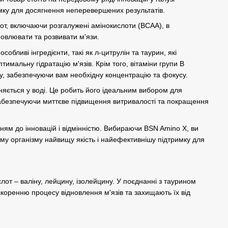
мку для досягнення неперевершених результатів.
т, включаючи розгалужені амінокислоти (BCAA), в
новлювати та розвивати м'язи.
собливі інгредієнти, такі як л-цитрулін та таурин, які
мальну гідратацію м'язів. Крім того, вітаміни групи В
, забезпечуючи вам необхідну концентрацію та фокусу.
яється у воді. Це робить його ідеальним вибором для
забезпечуючи миттєве підвищення витривалості та покращення
ням до інновацій і відмінністю. Вибираючи BSN Amino X, ви
у організму найвищу якість і найефективнішу підтримку для
слот – валіну, лейцину, ізолейцину. У поєднанні з таурином
коренню процесу відновлення м'язів та захищають їх від