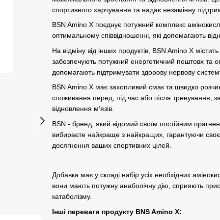
спортивного харчування та надає незамінну підтри
BSN Amino X поєднує потужний комплекс амінокисло
оптимальному співвідношенні, які допомагають від
На відміну від інших продуктів, BSN Amino X містить о
забезпечують потужний енергетичний поштовх та опти
допомагають підтримувати здорову нервову систему
BSN Amino X має захопливий смак та швидко розчин
споживання перед, під час або після тренування, 
відновлення м'язів.
BSN - бренд, який відомий своїм постійним прагнен
вибираєте найкраще з найкращих, гарантуючи своєм
досягнення ваших спортивних цілей.
Добавка має у складі набір усіх необхідних аміноки
вони мають потужну анаболічну дію, сприяють прис
катаболізму.
Інші переваги продукту BNS Amino X: