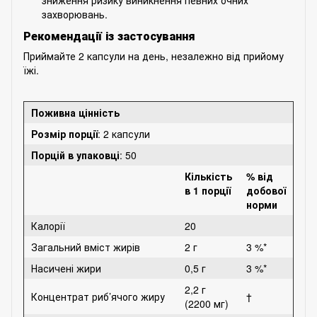
захворювань.
Рекомендації із застосування
Приймайте 2 капсули на день, незалежно від прийому
їжі.
Поживна цінність
Розмір порції
: 2 капсули
Порцій в упаковці
: 50
Кількість
% від
в 1 порції
добової
норми
Калорії
20
Загальний вміст жирів
2 г
3 %*
Насичені жири
0,5 г
3 %*
2,2 г
Концентрат риб’ячого жиру
†
(2200 мг)