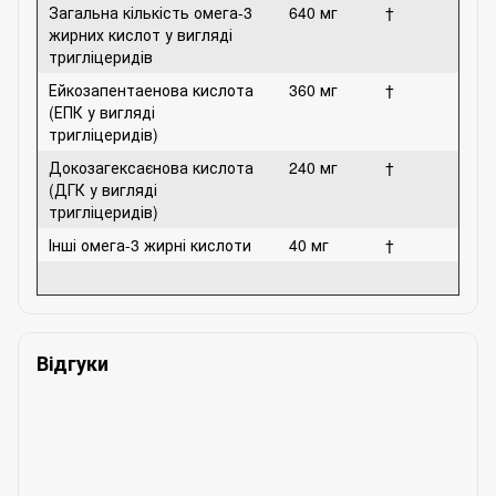
Загальна кількість омега-3
640 мг
†
жирних кислот у вигляді
тригліцеридів
Ейкозапентаенова кислота
360 мг
†
(ЕПК у вигляді
тригліцеридів)
Докозагексаєнова кислота
240 мг
†
(ДГК у вигляді
тригліцеридів)
Інші омега-3 жирні кислоти
40 мг
†
Відгуки