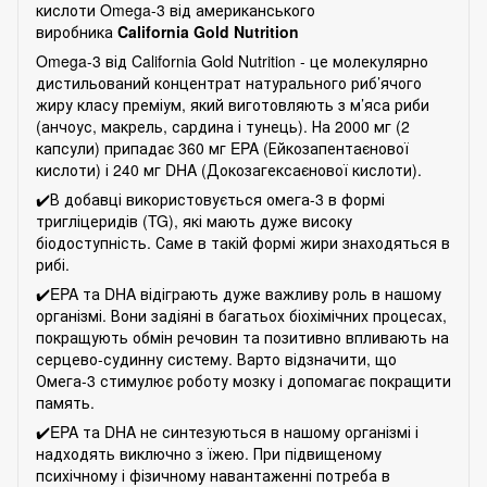
кислоти Omega-3 від американського
виробника
California Gold Nutrition
Omega-3 від California Gold Nutrition - це молекулярно
дистильований концентрат натурального риб’ячого
жиру класу преміум, який виготовляють з м’яса риби
(анчоус, макрель, сардина і тунець). На 2000 мг (2
капсули) припадає 360 мг EPA (Ейкозапентаєнової
кислоти) і 240 мг DHA (Докозагексаєнової кислоти).
✔️В добавці використовується омега-3 в формі
тригліцеридів (TG), які мають дуже високу
біодоступність. Саме в такій формі жири знаходяться в
рибі.
✔️EPA та DHA відіграють дуже важливу роль в нашому
організмі. Вони задіяні в багатьох біохімічних процесах,
покращують обмін речовин та позитивно впливають на
серцево-судинну систему. Варто відзначити, що
Омега-3 стимулює роботу мозку і допомагає покращити
память.
✔️EPA та DHA не синтезуються в нашому організмі і
надходять виключно з їжею. При підвищеному
психічному і фізичному навантаженні потреба в