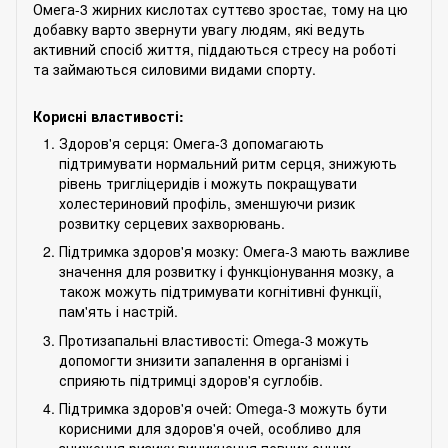
Омега-3 жирних кислотах суттєво зростає, тому на цю
добавку варто звернути увагу людям, які ведуть
активний спосіб життя, піддаються стресу на роботі
та займаються силовими видами спорту.
Корисні властивості:
Здоров'я серця: Омега-3 допомагають
підтримувати нормальний ритм серця, знижують
рівень тригліцеридів і можуть покращувати
холестериновий профіль, зменшуючи ризик
розвитку серцевих захворювань.
Підтримка здоров'я мозку: Омега-3 мають важливе
значення для розвитку і функціонування мозку, а
також можуть підтримувати когнітивні функції,
пам'ять і настрій.
Протизапальні властивості: Omega-3 можуть
допомогти знизити запалення в організмі і
сприяють підтримці здоров'я суглобів.
Підтримка здоров'я очей: Omega-3 можуть бути
корисними для здоров'я очей, особливо для
зниження ризику виникнення певних очних