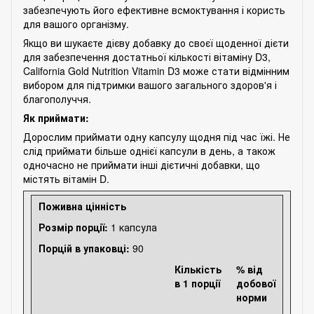
забезпечують його ефективне всмоктування і користь
для вашого організму.
Якщо ви шукаєте дієву добавку до своєї щоденної дієти
для забезпечення достатньої кількості вітаміну D3,
California Gold Nutrition Vitamin D3 може стати відмінним
вибором для підтримки вашого загального здоров'я і
благополуччя.
Як приймати:
Дорослим приймати одну капсулу щодня під час їжі. Не
слід приймати більше однієї капсули в день, а також
одночасно не приймати інші дієтичні добавки, що
містять вітамін D.
Поживна цінність
Розмір порції:
1 капсула
Порцій в упаковці:
90
Кількість
% від
в 1 порції
добової
норми