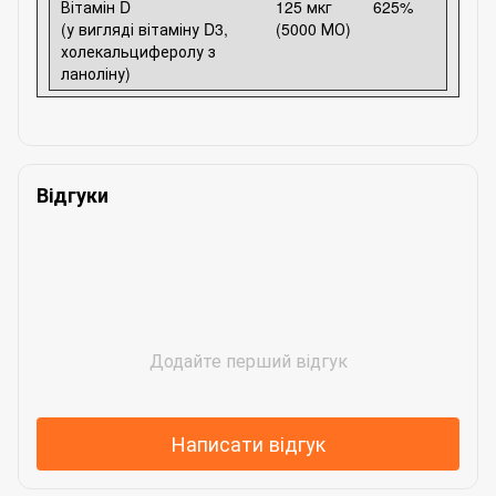
Вітамін D
125 мкг
625%
(у вигляді вітаміну D3,
(5000 МО)
холекальциферолу з
ланоліну)
Відгуки
Додайте перший відгук
Написати відгук