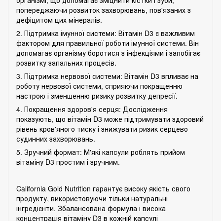
попереджаючи розвиток захворювань, пов'язаних з
дефіцитом цих мінералів.
2. Підтримка імунної системи: Вітамін D3 є важливим
фактором для правильної роботи імунної системи. Він
допомагає організму боротися з інфекціями і запобігає
розвитку запальних процесів.
3. Підтримка нервової системи: Вітамін D3 впливає на
роботу нервової системи, сприяючи покращенню
настрою і зменшенню ризику розвитку депресії.
4. Покращення здоров'я серця: Дослідження
показують, що вітамін D3 може підтримувати здоровий
рівень кров'яного тиску і знижувати ризик серцево-
судинних захворювань.
5. Зручний формат: М'які капсули роблять прийом
вітаміну D3 простим і зручним.
California Gold Nutrition гарантує високу якість свого
продукту, використовуючи тільки натуральні
інгредієнти. Збалансована формула і висока
концентрація вітаміну D3 в кожній капсулі