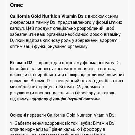
Опис
California Gold Nutrition Vitamin D3
є високоякісним
джерелом вітаміну D3, представленого у формі м'яких
капсул. Цей продукт спеціально розроблений, щоб
забезпечити ваш організм необхідною дозою вітаміну
D, який відіграє ключову роль у збереженні здоров'я і
оптимізації функціонування організму.
Вітамін D3
— краща для організму форма вітаміну D.
Іноді його називають «вітаміном сонячного світла»,
оскільки він виробляється в шкірі під впливом сонячних
променів. Вітамін D — незамінний вітамін для багатьох
метаболічних процесів. Вітамін D3 допомагає
регулювати засвоєння кальцію і фосфору, а також
підтримує
здорову функцію імунної системи.
Основні переваги California Gold Nutrition Vitamin D3:
1. Забезпечення здорових кісток і зубів: Вітамін D3
сприяє нормалізації рівня кальцію і фосфору в
організмі, що допомагає зміцнити кістки і зуби,