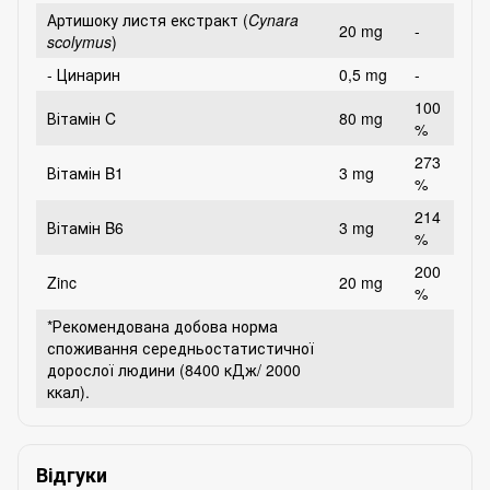
Артишоку листя екстракт (
Cynara
20 mg
-
scolymus
)
- Цинарин
0,5 mg
-
100
Вітамін C
80 mg
%
273
Вітамін B1
3 mg
%
214
Вітамін B6
3 mg
%
200
Zinc
20 mg
%
*Рекомендована добова норма
споживання середньостатистичної
дорослої людини (8400 кДж/ 2000
ккал).
Відгуки