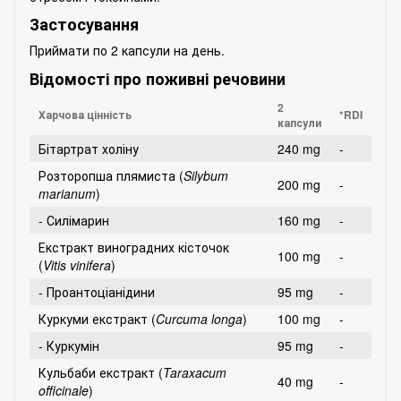
Застосування
Приймати по 2 капсули на день.
Відомості про поживні речовини
2
Харчова цінність
*RDI
капсули
Бітартрат холіну
240 mg
-
Розторопша плямиста (
Silybum
200 mg
-
marianum
)
- Силімарин
160 mg
-
Екстракт виноградних кісточок
100 mg
-
(
Vitis vinifera
)
- Проантоціанідини
95 mg
-
Куркуми екстракт (
Curcuma longa
)
100 mg
-
- Куркумін
95 mg
-
Кульбаби екстракт (
Taraxacum
40 mg
-
officinale
)