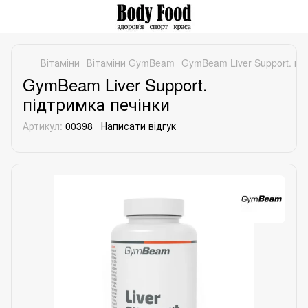
Вітаміни
Вітаміни GymBeam
GymBeam Liver Support. пі
GymBeam Liver Support.
підтримка печінки
Артикул:
00398
Написати відгук