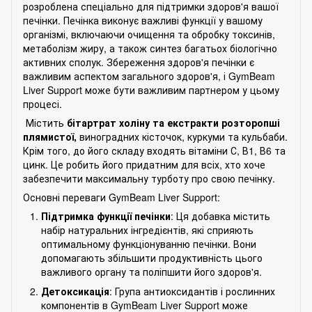
розроблена спеціально для підтримки здоров'я вашої
печінки. Печінка виконує важливі функції у вашому
організмі, включаючи очищення та обробку токсинів,
метаболізм жиру, а також синтез багатьох біологічно
активних сполук. Збереження здоров'я печінки є
важливим аспектом загального здоров'я, і GymBeam
Liver Support може бути важливим партнером у цьому
процесі.
Містить
бітартрат холіну та екстракти розторопші
плямистої,
виноградних кісточок, куркуми та кульбаби.
Крім того, до його складу входять вітаміни С, В1, В6 та
цинк. Це робить його придатним для всіх, хто хоче
забезпечити максимальну турботу про свою печінку.
Основні переваги GymBeam Liver Support:
Підтримка функції печінки
: Ця добавка містить
набір натуральних інгредієнтів, які сприяють
оптимальному функціонуванню печінки. Вони
допомагають збільшити продуктивність цього
важливого органу та поліпшити його здоров'я.
Детоксикація
: Група антиоксидантів і рослинних
компонентів в GymBeam Liver Support може