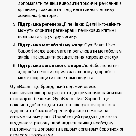
допомагати печінці виводити токсичні речовини з
організму і захищати її від негативного впливу
зовнішніх факторів.
Підтримка регенерації печінки
: Деякі інгредієнти
можуть сприяти регенерації печінкових клітин і
поліпшити структуру органу.
Підтримка метаболізму жиру
: GymBeam Liver
Support може допомагати регулювати метаболізм
жирів і покращити розщеплення жирових сполук.
Підтримка загального здоров'я
: Забезпечення
здоров'я печінки сприяє загальному здоров'ю і
може покращити ваше самопочуття.
GymBeam - це бренд, який відомий своєю
високоякісною продукцією та дотриманням найвищих
стандартів безпеки. GymBeam Liver Support - це
важлива добавка для тих, хто піклується про своє
здоров'я та бажає зберегти функцію печінки на
оптимальному рівні. Додайте цей продукт до свого
щоденного раціону, щоб надати печінці необхідну
підтримку та допомогти вашому організму боротися зі
стресом і токсинами.