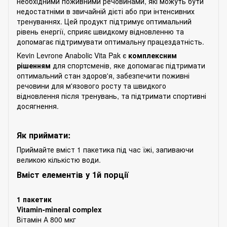
необхідними поживними речовинами, які можуть бути
недостатніми в звичайній дієті або при інтенсивних
тренуваннях. Цей продукт підтримує оптимальний
рівень енергії, сприяє швидкому відновленню та
допомагає підтримувати оптимальну працездатність.
Kevin Levrone Anabolic Vita Pak є
комплексним
рішенням
для спортсменів, яке допомагає підтримати
оптимальний стан здоров'я, забезпечити поживні
речовини для м'язового росту та швидкого
відновлення після тренувань, та підтримати спортивні
досягнення.
Як приймати:
Приймайте вміст 1 пакетика під час їжі, запиваючи
великою кількістю води.
Вміст елементів у 1й порції
1 пакетик
Vitamin-mineral complex
Вітамін А 800 мкг