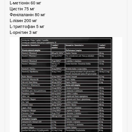
L-метіонін 60 мг
Цистін 75 мг
Фенілаланін 80 мг
L-лізин 200 мг
L-триптофан 5 мг
L-орнітин 3 мг