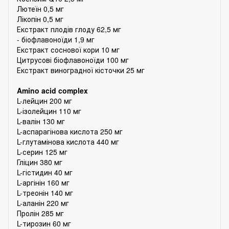
Лютеїн 0,5 мг
Лікопін 0,5 мг
Екстракт плодів глоду 62,5 мг
- біофлавоноїди 1,9 мг
Екстракт соснової кори 10 мг
Цитрусові біофлавоноїди 100 мг
Екстракт виноградної кісточки 25 мг
Amino acid complex
L-лейцин 200 мг
L-ізолейцин 110 мг
L-валін 130 мг
L-аспарагінова кислота 250 мг
L-глутамінова кислота 440 мг
L-серин 125 мг
Гліцин 380 мг
L-гістидин 40 мг
L-аргінін 160 мг
L-треонін 140 мг
L-аланін 220 мг
Пролін 285 мг
L-тирозин 60 мг