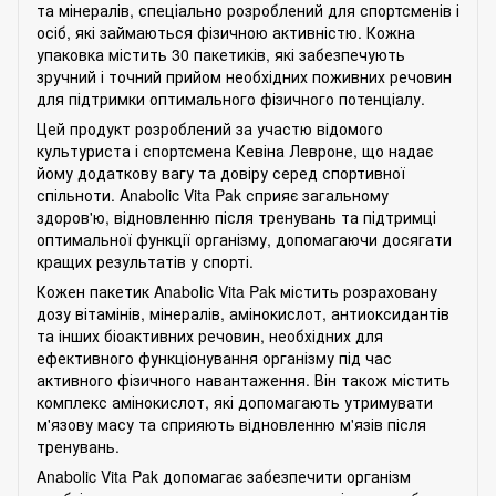
та мінералів, спеціально розроблений для спортсменів і
осіб, які займаються фізичною активністю. Кожна
упаковка містить 30 пакетиків, які забезпечують
зручний і точний прийом необхідних поживних речовин
для підтримки оптимального фізичного потенціалу.
Цей продукт розроблений за участю відомого
культуриста і спортсмена Кевіна Левроне, що надає
йому додаткову вагу та довіру серед спортивної
спільноти. Anabolic Vita Pak сприяє загальному
здоров'ю, відновленню після тренувань та підтримці
оптимальної функції організму, допомагаючи досягати
кращих результатів у спорті.
Кожен пакетик Anabolic Vita Pak містить розраховану
дозу вітамінів, мінералів, амінокислот, антиоксидантів
та інших біоактивних речовин, необхідних для
ефективного функціонування організму під час
активного фізичного навантаження. Він також містить
комплекс амінокислот, які допомагають утримувати
м'язову масу та сприяють відновленню м'язів після
тренувань.
Anabolic Vita Pak допомагає забезпечити організм