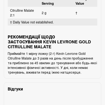
Serving
Value
Citrulline Malate
2 g
†
2:1
† Daily Value not established.
РЕКОМЕНДАЦІЇ ЩОДО
ЗАСТОСУВАННЯ
KEVIN LEVRONE GOLD
CITRULLINE MALATE
Приймайте 1 мірну ложку (2 г) Kevin Levrone Gold
Citrulline Malate до 3 разів на день після пробудження
та приблизно за 45 хвилин до тренування або будь-якої
інтенсивної фізичної активності. У дні, коли немає
тренувань, вживати перед їжею натщесерце.
Відгуки