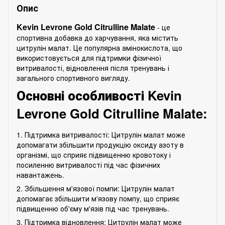
Опис
Kevin Levrone Gold Citrulline Malate
- це
спортивна добавка до харчування, яка містить
цитрулін малат. Це популярна амінокислота, що
використовується для підтримки фізичної
витривалості, відновлення після тренувань і
загального спортивного вигляду.
Основні особливості Kevin
Levrone Gold Citrulline Malate:
1. Підтримка витривалості: Цитрулін малат може
допомагати збільшити продукцію оксиду азоту в
організмі, що сприяє підвищенню кровотоку і
посиленню витривалості під час фізичних
навантажень.
2. Збільшення м'язової помпи: Цитрулін малат
допомагає збільшити м'язову помпу, що сприяє
підвищенню об'єму м'язів під час тренувань.
3. Підтримка відновлення: Цитрулін малат може