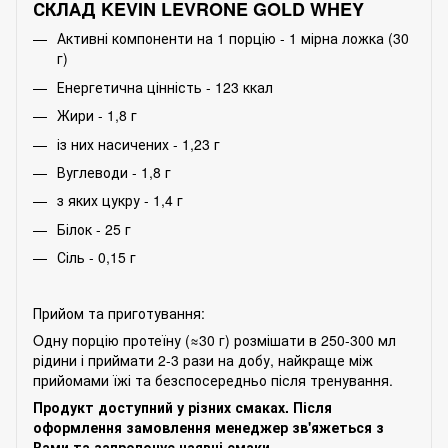
СКЛАД KEVIN LEVRONE GOLD WHEY
Активні компоненти на 1 порцію - 1 мірна ложка (30
г)
Енергетична цінність - 123 ккал
Жири - 1,8 г
із них насичених - 1,23 г
Вуглеводи - 1,8 г
з яких цукру - 1,4 г
Білок - 25 г
Сіль - 0,15 г
Прийом та приготування:
Oдну порцію протеїну (≈30 г) розмішати в 250-300 мл
рідини і приймати 2-3 рази на добу, найкраще між
прийомами їжі та безспосередньо після тренування.
Продукт доступний у різних смаках. Після
оформлення замовлення менеджер зв'яжеться з
Вами та запропонує наявні смаки.