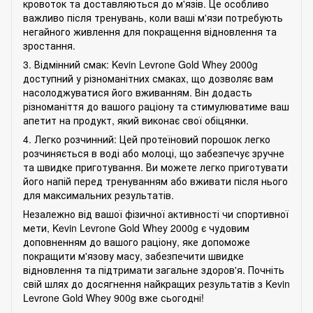
кровоток та доставляються до м'язів. Це особливо
важливо після тренувань, коли ваші м'язи потребують
негайного живлення для покращення відновлення та
зростання.
3. Відмінний смак: Kevin Levrone Gold Whey 2000g
доступний у різноманітних смаках, що дозволяє вам
насолоджуватися його вживанням. Він додасть
різноманіття до вашого раціону та стимулюватиме ваш
апетит на продукт, який виконає свої обіцянки.
4. Легко розчинний: Цей протеїновий порошок легко
розчиняється в воді або молоці, що забезпечує зручне
та швидке приготування. Ви можете легко приготувати
його напій перед тренуванням або вживати після нього
для максимальних результатів.
Незалежно від вашої фізичної активності чи спортивної
мети, Kevin Levrone Gold Whey 2000g є чудовим
доповненням до вашого раціону, яке допоможе
покращити м'язову масу, забезпечити швидке
відновлення та підтримати загальне здоров'я. Почніть
свій шлях до досягнення найкращих результатів з Kevin
Levrone Gold Whey 900g вже сьогодні!