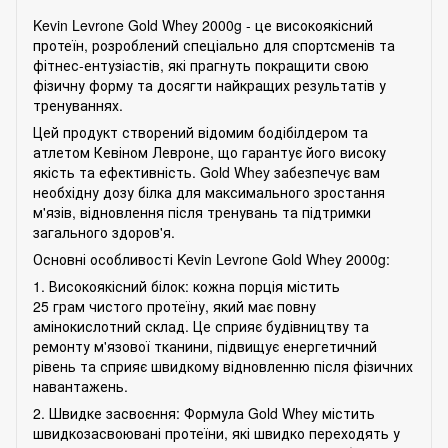
Kevin Levrone Gold Whey 2000g - це високоякісний
протеїн, розроблений спеціально для спортсменів та
фітнес-ентузіастів, які прагнуть покращити свою
фізичну форму та досягти найкращих результатів у
тренуваннях.
Цей продукт створений відомим бодібілдером та
атлетом Кевіном Левроне, що гарантує його високу
якість та ефективність. Gold Whey забезпечує вам
необхідну дозу білка для максимального зростання
м'язів, відновлення після тренувань та підтримки
загального здоров'я.
Основні особливості Kevin Levrone Gold Whey 2000g:
1. Високоякісний білок: кожна порція містить
25 грам чистого протеїну, який має повну
амінокислотний склад. Це сприяє будівництву та
ремонту м'язової тканини, підвищує енергетичний
рівень та сприяє швидкому відновленню після фізичних
навантажень.
2. Швидке засвоєння: Формула Gold Whey містить
швидкозасвоювані протеїни, які швидко переходять у