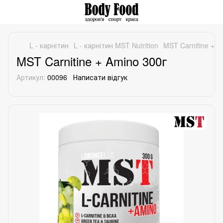
L - карнітин
L - карнітин MST Nutrition
MST Carnitine + A
MST Carnitine + Amino 300г
Артикул:
00096
Написати відгук