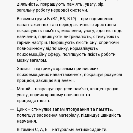
діяльність, покращують пам'ять, увагу, зір,
загальну роботу нервової системи.
Вітаміни групи В (В2, В6, В12) – при підвищених
навантаженнях та в період активного зростання
покращують пам'ять, мислення, увагу, здатність до
навчання, підвищують витривалість, стимулюють
гарний настрій. Покращують якість сну, сприяючи
повноцінному відпочинку, нормалізують
психоемоційну сферу, поліпшують якість роботи
мозку загалом.
Залізо – підтримує організм при високих
психоемоційних навантаженнях, покращує розумові
процеси, захищає від анемії.
Магній – покращує процеси пам'яті, концентрацію,
увагу, сприяє кращому навчанню та
працездатності.
Цинк – стимулює запам'ятовування та пам'ять,
полегшує засвоєння матеріалу, підвищує швидкість
навчання.
Вітаміни С, А, Е – натуральні антиоксиданти.