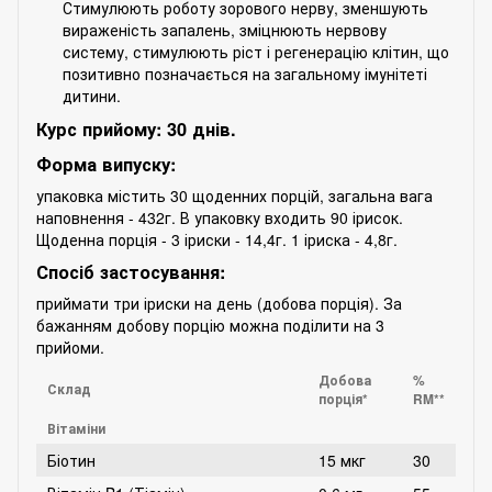
Стимулюють роботу зорового нерву, зменшують
вираженість запалень, зміцнюють нервову
систему, стимулюють ріст і регенерацію клітин, що
позитивно позначається на загальному імунітеті
дитини.
Курс прийому: 30 днів.
Форма випуску:
упаковка містить 30 щоденних порцій, загальна вага
наповнення - 432г. В упаковку входить 90 ірисок.
Щоденна порція - 3 іриски - 14,4г. 1 іриска - 4,8г.
Спосіб застосування:
приймати три іриски на день (добова порція). За
бажанням добову порцію можна поділити на 3
прийоми.
Добова
%
Склад
порція*
RM**
Вітаміни
Біотин
15 мкг
30