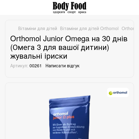
Вітаміни для дітей
Вітаміни для дітей Orthomol
Orthomo
Orthomol Junior Omega на 30 днів
(Омега 3 для вашої дитини)
жувальні іриски
Артикул:
00261
Написати відгук