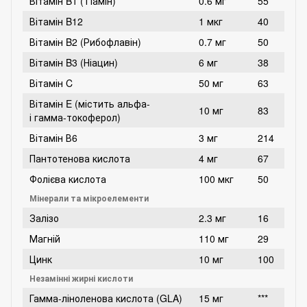
Вітамін B1 (Тіамін)
0.6 мг
55
Вітамін B12
1 мкг
40
Вітамін B2 (Рибофлавін)
0.7 мг
50
Вітамін B3 (Ніацин)
6 мг
38
Вітамін C
50 мг
63
Вітамін E (містить альфа-
10 мг
83
і гамма-токоферол)
Вітамін В6
3 мг
214
Пантотенова кислота
4 мг
67
Фолієва кислота
100 мкг
50
Мінерали та мікроелементи
Залізо
2.3 мг
16
Магній
110 мг
29
Цинк
10 мг
100
Незамінні жирні кислоти
Гамма-ліноленова кислота (GLA)
15 мг
***