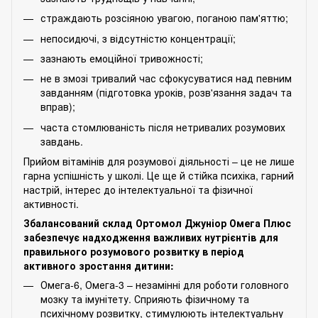
страждають розсіяною увагою, поганою пам'яттю;
непосидючі, з відсутністю концентрації;
зазнають емоційної тривожності;
не в змозі тривалий час сфокусуватися над певним
завданням (підготовка уроків, розв'язання задач та
вправ);
часта стомлюваність після нетривалих розумових
завдань.
Прийом вітамінів для розумової діяльності – це не лише
гарна успішність у школі. Це ще й стійка психіка, гарний
настрій, інтерес до інтелектуальної та фізичної
активності.
Збалансований склад Ортомол Джуніор Омега Плюс
забезпечує надходження важливих нутрієнтів для
правильного розумового розвитку в період
активного зростання дитини:
Омега-6, Омега-3 – незамінні для роботи головного
мозку та імунітету. Сприяють фізичному та
психічному розвитку, стимулюють інтелектуальну