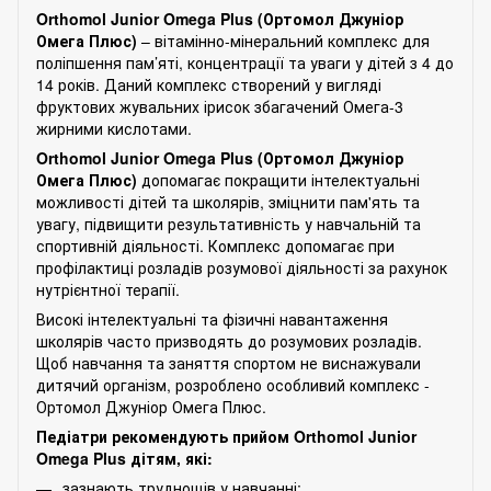
Orthomol Junior Omega Plus (Ортомол Джуніор
Омега Плюс)
– вітамінно-мінеральний комплекс для
поліпшення пам’яті, концентрації та уваги у дітей з 4 до
14 років. Даний комплекс створений у вигляді
фруктових жувальних ірисок збагачений Омега-3
жирними кислотами.
Orthomol Junior Omega Plus (Ортомол Джуніор
Омега Плюс)
допомагає покращити інтелектуальні
можливості дітей та школярів, зміцнити пам'ять та
увагу, підвищити результативність у навчальній та
спортивній діяльності. Комплекс допомагає при
профілактиці розладів розумової діяльності за рахунок
нутрієнтної терапії.
Високі інтелектуальні та фізичні навантаження
школярів часто призводять до розумових розладів.
Щоб навчання та заняття спортом не виснажували
дитячий організм, розроблено особливий комплекс -
Ортомол Джуніор Омега Плюс.
Педіатри рекомендують прийом Orthomol Junior
Omega Plus дітям, які:
зазнають труднощів у навчанні;