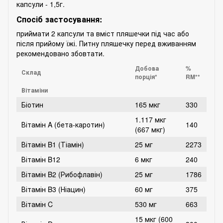
капсули - 1,5г.
Спосіб застосування:
приймати 2 капсули та вміст пляшечки під час або
після прийому їжі. Питну пляшечку перед вживанням
рекомендовано збовтати.
Добова
%
Склад
порція*
RM**
Вітаміни
Біотин
165 мкг
330
1.117 мкг
Вітамін A (бета-каротин)
140
(667 мкг)
Вітамін B1 (Тіамін)
25 мг
2273
Вітамін B12
6 мкг
240
Вітамін B2 (Рибофлавін)
25 мг
1786
Вітамін B3 (Ніацин)
60 мг
375
Вітамін C
530 мг
663
15 мкг (600