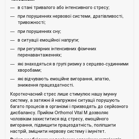
в стані тривалого або інтенсивного стресу;
при порушеннях нервової системи, дратівливості,
тривожності;
при порушеннях сну;
в ситуації емоційної напруги;
при регулярних інтенсивних фізичних
перенавантаженнях;
які знаходяться в групі ризику з серцево-судинними
хворобами;
які відчувають емоційне вигорання, апатію,
зниження працездатності.
Короткочасний стрес лише стимулює нашу імунну
систему, а затяжні й напружені ситуації порушують
багато процесів в організмі і призводять до серйозного
дисбалансу. Прийом Orthomol Vital M дозволяє
чоловікам захиститися від стресу, емоційного
вигорання, підвищити працездатність, поліпшити
настрій, зміцнити нервову систему і імунітет.