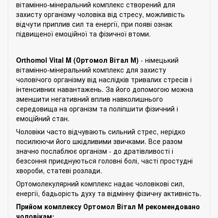
вітамінно-мінеральний комплекс створений для
захисту організму чоловіка від стресу, можливість
відчути приплив сил та енергії, при появі ознак
підвищеної емоційної та фізичної втоми.
Orthomol Vital M (Ортомол Вітал М)
- німецький
вітамінно-мінеральний комплекс для захисту
чоловічого організму від наслідків тривалих стресів і
інтенсивних навантажень. За його допомогою можна
зменшити негативний вплив навколишнього
середовища на організм та поліпшити фізичний і
емоційний стан.
Чоловіки часто відчувають сильний стрес, нерідко
посилюючи його шкідливими звичками. Все разом
значно послаблює організм - до дратівливості і
безсоння приєднуються головні болі, часті простудні
хвороби, статеві розлади.
Ортомолекулярний комплекс надає чоловікові сил,
енергії, бадьорість духу та відмінну фізичну активність.
Прийом комплексу Ортомол Вітал М рекомендовано
чоловікам: