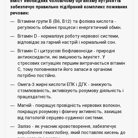
Вміст необхідних чоловічому організму нутрієнтів
забезпечує правильно підібраний комплекс поживних
речовин:
Вітаміни групи В (В6, В12) та фолієва кислота -
регулюють обмінні процеси і енергетичний обмін.
Вітамін D - нормалізує роботу нервової системи,
відповідає за гарний настрій і нормальний сон.
Вітамін С і цитрусові біофлавоноїди - природні
антиоксиданти, які зміцнюють імунітет. У
стресових ситуаціях першим витрачається вітамін
С, тому поповнювати його запаси в організмі
потрібно постійно.
Омега-3 жирні кислоти ЕПК і ДГК - знижують
стомлюваність, активізують розумову діяльність і
працездатність.
Магній - покращує провідність нервових волокон,
покращує розумову і фізичну активність, захищає
від патологій серцево-судинної системи.
Залізо - як учасник кровотворення, забезпечує
вироблення гемоглобіну, який поставляє кисень до