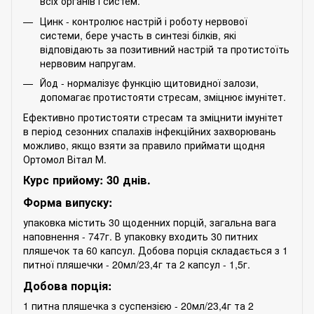
всіх органів і систем.
Цинк - контролює настрій і роботу нервової
системи, бере участь в синтезі білків, які
відповідають за позитивний настрій та протистоїть
нервовим напругам.
Йод - нормалізує функцію щитовидної залози,
допомагає протистояти стресам, зміцнює імунітет.
Ефективно протистояти стресам та зміцнити імунітет
в період сезонних спалахів інфекційних захворювань
можливо, якщо взяти за правило приймати щодня
Ортомол Вітал М.
Курс прийому: 30 днів.
Форма випуску:
упаковка містить 30 щоденних порцій, загальна вага
наповнення - 747г. В упаковку входить 30 питних
пляшечок та 60 капсул. Добова порція складається з 1
питної пляшечки - 20мл/23,4г та 2 капсул - 1,5г.
Добова порція:
1 питна пляшечка з суспензією - 20мл/23,4г та 2