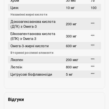
Хром
30 мкг
75
Цинк
10 мг
100
Незамінні жирні кислоти
Докозагексаєнова кислота
200 мг
***
(ДГК) з Омега-3
Ейкозапентаєнова кислота
300 мг
***
(ЕПК) з Омега-3
Омега-3-жирні кислоти
600 мг
***
Вторинні рослинні елементи
Лікопен
200 мкг
***
Лютеїн
800 мкг
***
Цитрусові біофлавоноїди
5 мг
***
Відгуки