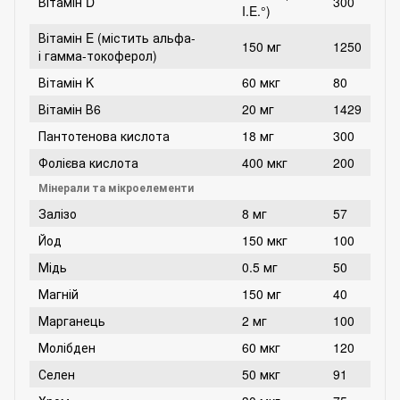
Вітамін D
300
I.E.°)
Вітамін E (містить альфа-
150 мг
1250
і гамма-токоферол)
Вітамін K
60 мкг
80
Вітамін В6
20 мг
1429
Пантотенова кислота
18 мг
300
Фолієва кислота
400 мкг
200
Мінерали та мікроелементи
Залізо
8 мг
57
Йод
150 мкг
100
Мідь
0.5 мг
50
Магній
150 мг
40
Марганець
2 мг
100
Молібден
60 мкг
120
Селен
50 мкг
91