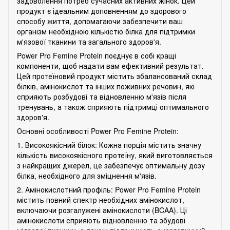
задоволення потреб сучасних активних жінок. Цей
продукт є ідеальним доповненням до здорового
способу життя, допомагаючи забезпечити ваш
організм необхідною кількістю білка для підтримки
м'язової тканини та загального здоров'я.
Power Pro Femine Protein поєднує в собі кращі
компоненти, щоб надати вам ефективний результат.
Цей протеїновий продукт містить збалансований склад
білків, амінокислот та інших поживних речовин, які
сприяють розбудові та відновленню м'язів після
тренувань, а також сприяють підтримці оптимального
здоров'я.
Основні особливості Power Pro Femine Protein:
1. Високоякісний білок: Кожна порція містить значну
кількість високоякісного протеїну, який виготовляється
з найкращих джерел, це забезпечує оптимальну дозу
білка, необхідного для зміцнення м'язів.
2. Амінокислотний профіль: Power Pro Femine Protein
містить повний спектр необхідних амінокислот,
включаючи розгалужені амінокислоти (BCAA). Ці
амінокислоти сприяють відновленню та збудові