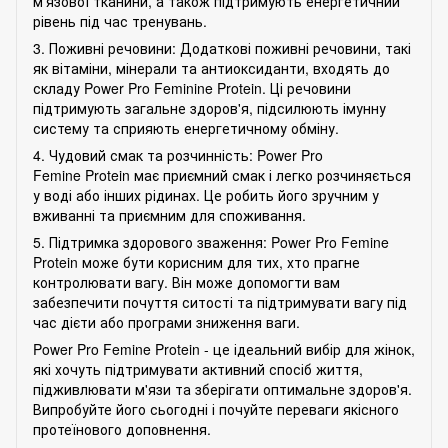
м'язової тканини, а також підтримують енергетичний
рівень під час тренувань.
3. Поживні речовини: Додаткові поживні речовини, такі
як вітаміни, мінерали та антиоксиданти, входять до
складу Power Pro Feminine Protein. Ці речовини
підтримують загальне здоров'я, підсилюють імунну
систему та сприяють енергетичному обміну.
4. Чудовий смак та розчинність: Power Pro
Femine Protein має приємний смак і легко розчиняється
у воді або інших рідинах. Це робить його зручним у
вживанні та приємним для споживання.
5. Підтримка здорового зваження: Power Pro Femine
Protein може бути корисним для тих, хто прагне
контролювати вагу. Він може допомогти вам
забезпечити почуття ситості та підтримувати вагу під
час дієти або програми зниження ваги.
Power Pro Femine Protein - це ідеальний вибір для жінок,
які хочуть підтримувати активний спосіб життя,
підживлювати м'язи та зберігати оптимальне здоров'я.
Випробуйте його сьогодні і почуйте переваги якісного
протеїнового доповнення.