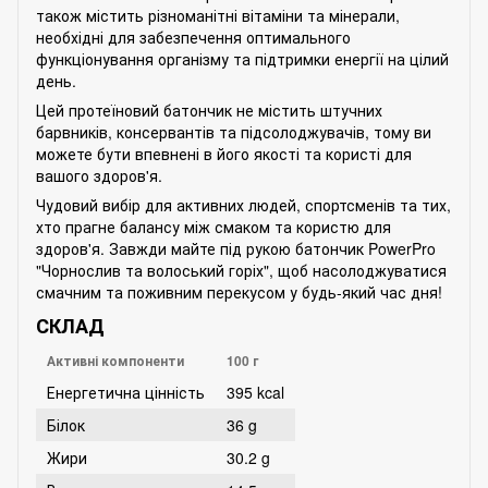
також містить різноманітні вітаміни та мінерали,
необхідні для забезпечення оптимального
функціонування організму та підтримки енергії на цілий
день.
Цей протеїновий батончик не містить штучних
барвників, консервантів та підсолоджувачів, тому ви
можете бути впевнені в його якості та користі для
вашого здоров'я.
Чудовий вибір для активних людей, спортсменів та тих,
хто прагне балансу між смаком та користю для
здоров'я. Завжди майте під рукою батончик PowerPro
"Чорнослив та волоський горіх", щоб насолоджуватися
смачним та поживним перекусом у будь-який час дня!
СКЛАД
Активні компоненти
100 г
Енергетична цінність
395 kcal
Білок
36 g
Жири
30.2 g