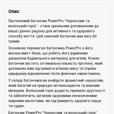
Опис
Протеїновий батончик PowerPro "Чорнослив та
волоський горіх" - стане ідеальним доповненням до
вашої денної раціону для активного та здорового
способу життя. Цей смачний батончик має вагу 60
грамів.
Основною перевагою батончика PowerPro є його
висока вміст білка, що робить його відмінним
джерелом будівельного матеріалу для м'язів. Кожен
батончик містить оптимальну кількість протеїну, який
допоможе вам підтримати м'язову масу та сприяє
швидшому відновленню після фізичних навантажень.
У складі батончика ви знайдете ароматний чорнослив,
який багатий на природні антиоксиданти та важливі
мінерали. Волоський горіх додасть приємної хрусткості
та забезпечить організм здоровими ненасиченими
жирними кислотами, які підтримують здоров'я серця
та судин.
Батончик PowerPro "Чорнослив та волоський горіх"