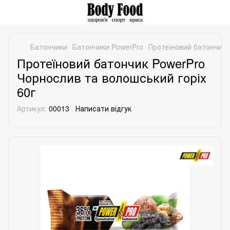
Батончики
Батончики PowerPro
Протеїновий батончик 
Протеїновий батончик PowerPro
Чорнослив та волошський горіх
60г
Артикул:
00013
Написати відгук