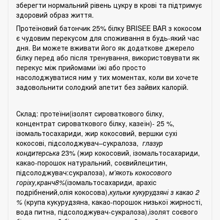
зберегти нормальний рівень цукру в крові та підтримує
здоровий образ життя.
Протеїновий батончик 25% білку BRISEE BAR з кокосом
є чудовим перекусом для споживання в будь-який час
дня. Ви можете вживати його як додаткове джерело
білку перед або після тренування, використовувати як
перекус між прийомами їжі або просто
насолоджуватися ним у тих моментах, коли ви хочете
задовольнити солодкий апетит без зайвих калорій.
Склад: протеїни(ізолят сироваткового білку,
концентрат сироваткового білку, казеїн)- 25 %,
ізомальтосахариди, жир кокосовий, вершки сухі
кокосові, підсолоджувач–сукралоза,
глазур
кондитерська
23% (жир кокосовий, ізомальтосахариди,
какао-порошок натуральний, соєвийлецитин,
підсолоджувач:сукралоза),
м'якоть кокосового
горіху,кранч8%
(ізомальтосахариди, арахіс
подрібнений,олія кокосова),
кульки кукурудзяні з какао 2
%
(крупа кукурудзяна, какао-порошок низької жирності,
вода питна, підсолоджувач-сукралоза),ізолят соєвого