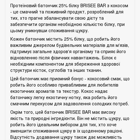
Протеїновий батончик 25% білку BRISEE BAR з кокосом
- це смачний та поживний продукт, розроблений для
тих, хто прагне збалансувати свою дієту та
забезпечити організм необхідною кількістю білку, при
цьому уникнувши споживання цукру.
Кожен батончик містить 25% білку, що робить його
важливим джерелом будівельних матеріалів для м'язів,
підтримує загальне здоров'я організму та сприяє його
відновленню після фізичних навантажень. Білок є
необхідним компонентом для збереження здорової
структури кісток, суглобів та інших тканин.
Цей батончик має приємний бонус - кокосовий смак, що
робить його особливо привабливим для любителів
екзотичних ароматів та текстур. Кокос надає
батончику легку екзотичну нотку, яка робить його
смачним перекусом для задоволення солодких потреб.
Окрім того, цей батончик BRISEE BAR має високу
якість та природні інгредієнти. Він не містить цукру, що
робить його ідеальним вибором для тих, хто хоче
зменшити споживання цукру в їх щоденному раціоні.
Відсутність додавання цукру також дає можливість