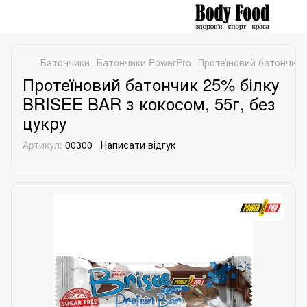
Батончики
Батончики PowerPro
Протеїновий батончик 2
Протеїновий батончик 25% білку
BRISEE BAR з кокосом, 55г, без
цукру
Артикул:
00300
Написати відгук