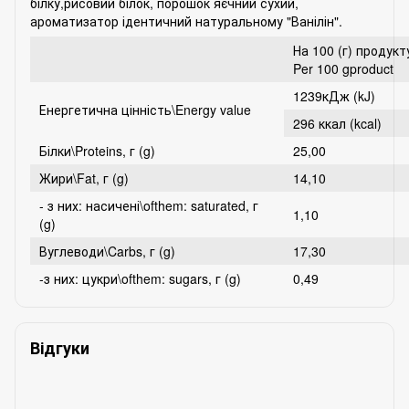
білку,рисовий білок, порошок яєчний сухий,
ароматизатор ідентичний натуральному "Ванілін".
На 100 (г) продукт
Per 100 gproduct
1239кДж (kJ)
Енергетична цінність\Energy value
296 ккал (kcal)
Білки\Proteins, г (g)
25,00
Жири\Fat, г (g)
14,10
- з них: насичені\ofthem: saturated, г
1,10
(g)
Вуглеводи\Carbs, г (g)
17,30
-з них: цукри\ofthem: sugars, г (g)
0,49
Відгуки