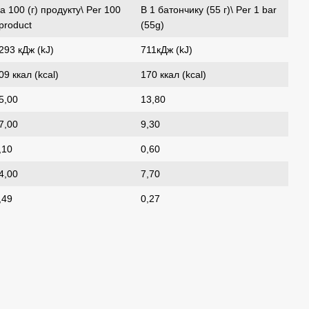
а 100 (г) продукту\ Per 100
В 1 батончику (55 г)\ Per 1 bar
product
(55g)
293 кДж (kJ)
711кДж (kJ)
09 ккал (kcal)
170 ккал (kcal)
5,00
13,80
7,00
9,30
,10
0,60
4,00
7,70
,49
0,27