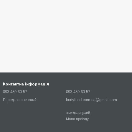
Контактна інформація
093-489-60-57
093-489-60-57
bodyfood.com.ua@gmail.com
Передзвонити вам?
Хмельницький
Мапа проїзду