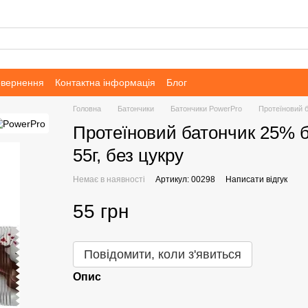
овернення
Контактна інформація
Блог
Головна
Батончики
Батончики PowerPro
Протеїновий б
Протеїновий батончик 25% 
55г, без цукру
Немає в наявності
Артикул: 00298
Написати відгук
55 грн
Повідомити, коли з'явиться
Опис