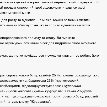
влиною - це неймовірно смачний перекус, який поєднує в собі
ей продукт створений, щоб задовольнити ваші смакові
имки м'язової маси.
для росту та відновлення м'язів. Кожен батончик містить
 оптимальну м'язову функцію та сприяє відновленню після
неперевершеного аромату та смаку. Ви зможете
о отримуючи поживний білок для підтримки свого активного
ат, що легко поміщається у сумку чи карман -це робить його
рат сироваткового білку, казеїн)- 25 %, ізомальтосахариди, жир
ралоза,
глазур кондитерська
23% (жир кокосовий,
євийлецитин, підсолоджувач:сукралоза),
журавлина
нений,олія кокосова),
кульки кукурудзяні з какао 2%
(крупа
питна, підсолоджувач-сукралоза),ізолят соєвого білку, рисовий
ичний натуральному "Журавлина".