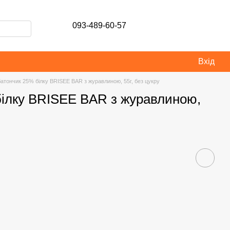
093-489-60-57
Вхід
атончик 25% білку BRISEE BAR з журавлиною, 55г, без цукру
білку BRISEE BAR з журавлиною,