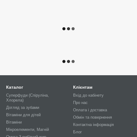
Каталог
Клієнтам
Суперфуди (Спіруліна,
Вхід до кабінету
Хлорела)
Про нас
Догляд за зубами
Оплата і доставка
Вітаміни для дітей
Обмін та повернення
Вітаміни
Контактна інформація
Мікроелементи, Магній
Блог
Омега-3 риб'ячий жир