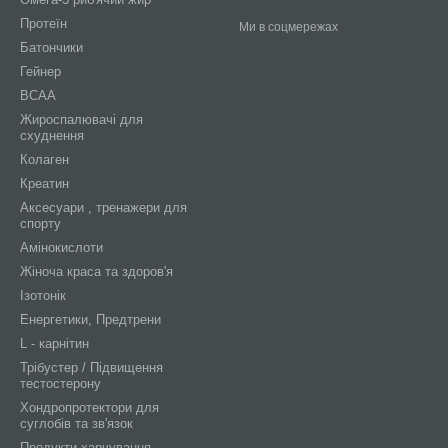
Протеїн
Ми в соцмережах
Батончики
Гейнер
BCAA
Жироспалювачі для
схуднення
Колаген
Креатин
Аксесуари , тренажери для
спорту
Амінокислоти
Жіноча краса та здоров'я
Ізотонік
Енергетики, Предтрени
L - карнітин
Трібустер / Підвищення
тестостерону
Хондропротектори для
суглобів та зв'язок
Продукти харчування