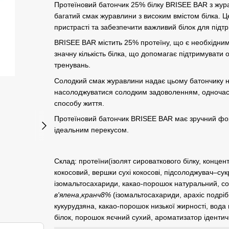
Протеїновий батончик 25% білку BRISEE BAR з жура
багатий смак журавлини з високим вмістом білка. Ц
пристрасті та забезпечити важливий білок для підтр
BRISEE BAR містить 25% протеїну, що є необхідним 
значну кількість білка, що допомагає підтримувати
тренувань.
Солодкий смак журавлини надає цьому батончику 
насолоджуватися солодким задоволенням, одночасн
способу життя.
Протеїновий батончик BRISEE BAR має зручний форм
ідеальним перекусом.
Склад: протеїни(ізолят сироваткового білку, концент
кокосовий, вершки сухі кокосові, підсолоджувач–сук
ізомальтосахариди, какао-порошок натуральний, со
в'ялена
,
кранч8%
(ізомальтосахариди, арахіс подріб
кукурудзяна, какао-порошок низької жирності, вода 
білок, порошок яєчний сухий, ароматизатор ідент