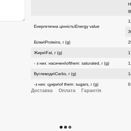
Н
g
1
Енергетична цінність\Energy value
3
Білки\Proteins, г (g)
2
Жири\Fat, г (g)
1
- з них: насичені\ofthem: saturated, г (g)
1
Вуглеводи\Carbs, г (g)
1
-з них: цукри\of them: sugars, г (g)
0
Доставка
Оплата
Гарантія